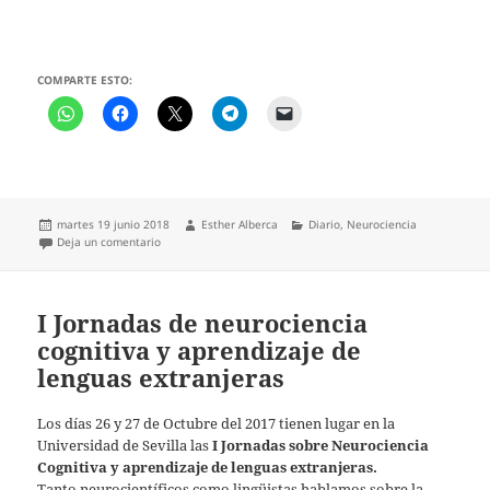
COMPARTE ESTO:
Publicado
Autor
Categorías
martes 19 junio 2018
Esther Alberca
Diario
,
Neurociencia
el
en Al toque y a las palmas: el cerebro
Deja un comentario
I Jornadas de neurociencia
cognitiva y aprendizaje de
lenguas extranjeras
Los días 26 y 27 de Octubre del 2017 tienen lugar en la
Universidad de Sevilla las
I Jornadas sobre Neurociencia
Cognitiva y aprendizaje de lenguas extranjeras.
Tanto neurocientíficos como lingüistas hablamos sobre la