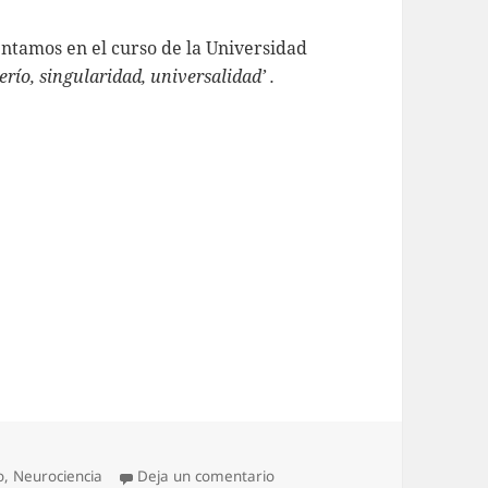
entamos en el curso de la Universidad
río, singularidad, universalidad’ .
orías
en Al toque y a las palmas: el 
o
,
Neurociencia
Deja un comentario