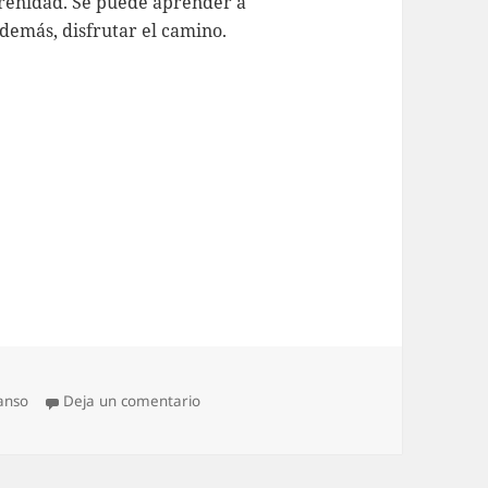
erenidad. Se puede aprender a
demás, disfrutar el camino.
orías
en …y baila como si estuvieras sola
anso
Deja un comentario