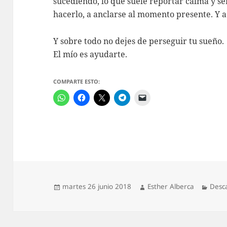
sucediendo, lo que suele reportar calma y s
hacerlo, a anclarse al momento presente. Y a
Y sobre todo no dejes de perseguir tu sueño.
El mío es ayudarte.
COMPARTE ESTO:
Publicado
Autor
Categ
martes 26 junio 2018
Esther Alberca
Desc
el